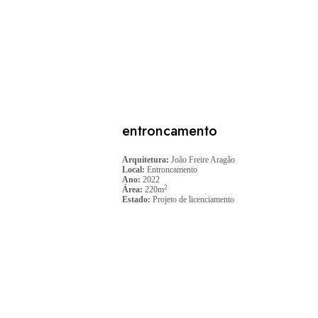
entroncamento
Arquitetura:
João Freire Aragão
Local:
Entroncamento
Ano:
2022
2
Área:
220m
Estado:
Projeto de licenciamento